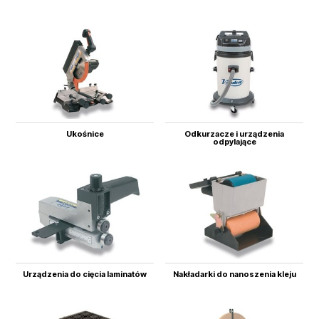
Ukośnice
Odkurzacze i urządzenia
odpylające
Urządzenia do cięcia laminatów
Nakładarki do nanoszenia kleju