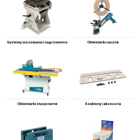
Systemy mocowania i nagrzewnice
Okleiniarki ręczne
Okleiniarki stacjonarne
Szablony i akcesoria